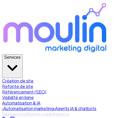
Services
Création de site
Refonte de site
Référencement (SEO)
Visibilité en ligne
Automatisation & IA
›
Automatisation marketing
›
Agents IA & chatbots
Réalisations
Mon process
Agence