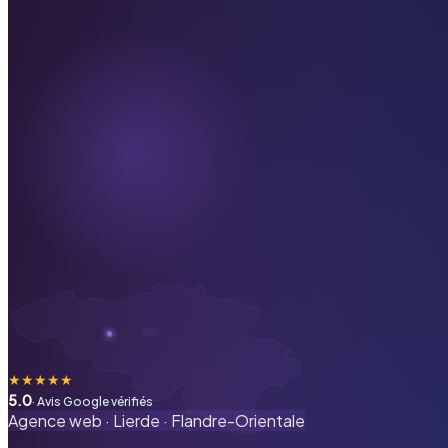
★
★
★
★
★
5.0
· Avis Google vérifiés
Agence web ·
Lierde
·
Flandre-Orientale