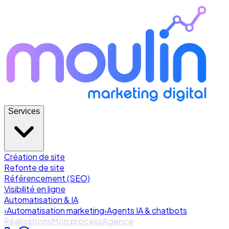
Services
Création de site
Refonte de site
Référencement (SEO)
Visibilité en ligne
Automatisation & IA
›
Automatisation marketing
›
Agents IA & chatbots
Réalisations
Mon process
Agence