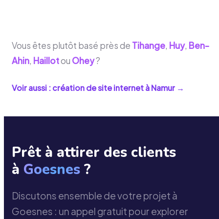
Vous êtes plutôt basé près de
Tihange
,
Huy
,
Ben-
Ahin
,
Haillot
ou
Ohey
?
Voir aussi : création de site internet à
Namur
→
Prêt à attirer des clients
à
Goesnes
?
Discutons ensemble de votre projet à
Goesnes : un appel gratuit pour explorer