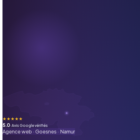
★
★
★
★
★
5.0
· Avis Google vérifiés
Agence web ·
Goesnes
·
Namur