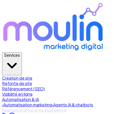
Services
Création de site
Refonte de site
Référencement (SEO)
Visibilité en ligne
Automatisation & IA
›
Automatisation marketing
›
Agents IA & chatbots
Réalisations
Mon process
Agence