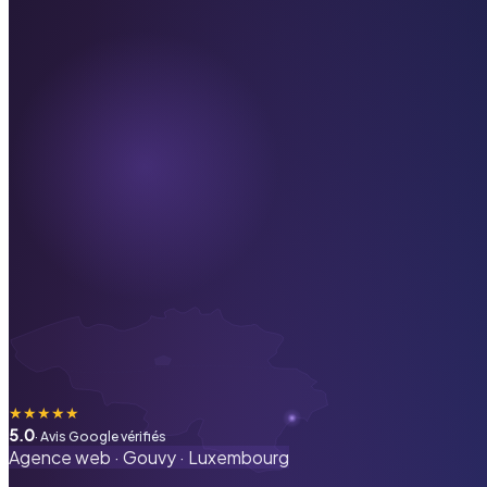
★
★
★
★
★
5.0
· Avis Google vérifiés
Agence web ·
Gouvy
·
Luxembourg