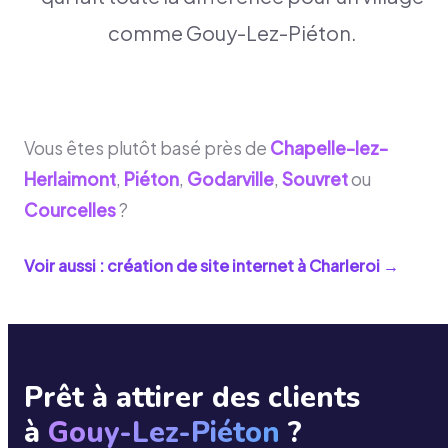
comme Gouy-Lez-Piéton.
Vous êtes plutôt basé près de
Chapelle-lez-
Herlaimont
,
Piéton
,
Godarville
,
Souvret
ou
Courcelles
?
Voir aussi : création de site internet à
Charleroi
→
Prêt à attirer des clients
à
Gouy-Lez-Piéton
?