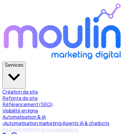
Services
Création de site
Refonte de site
Référencement (SEO)
Visibilité en ligne
Automatisation & IA
›
Automatisation marketing
›
Agents IA & chatbots
Réalisations
Mon process
Agence