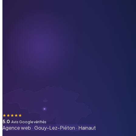
★
★
★
★
★
5.0
· Avis Google vérifiés
Agence web ·
Gouy-Lez-Piéton
·
Hainaut