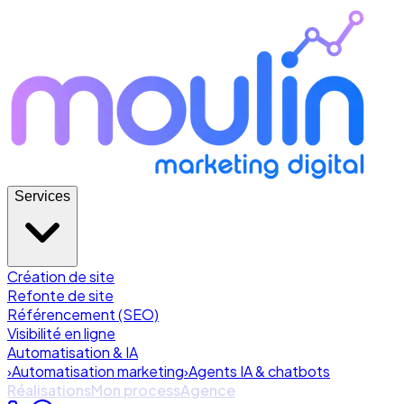
Services
Création de site
Refonte de site
Référencement (SEO)
Visibilité en ligne
Automatisation & IA
›
Automatisation marketing
›
Agents IA & chatbots
Réalisations
Mon process
Agence