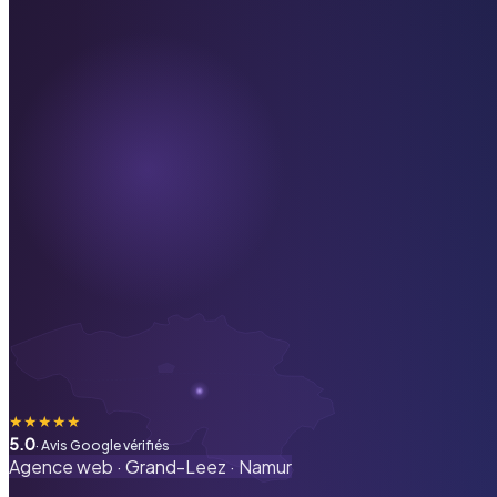
★
★
★
★
★
5.0
· Avis Google vérifiés
Agence web ·
Grand-Leez
·
Namur