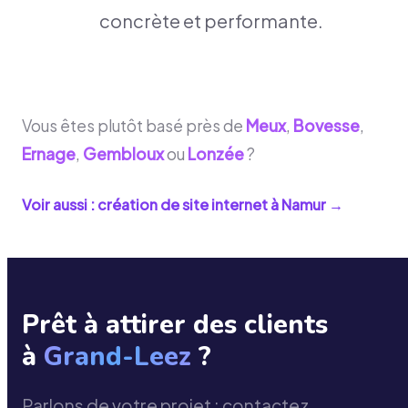
concrète et performante.
Vous êtes plutôt basé près de
Meux
,
Bovesse
,
Ernage
,
Gembloux
ou
Lonzée
?
Voir aussi : création de site internet à
Namur
→
Prêt à attirer des clients
à
Grand-Leez
?
Parlons de votre projet : contactez