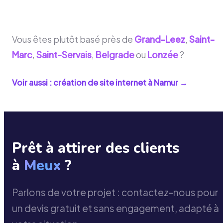
Vous êtes plutôt basé près de
Grand-Leez
,
Saint-
Marc
,
Saint-Servais
,
Belgrade
ou
Lonzée
?
Voir aussi : création de site internet à
Namur
→
Prêt à attirer des clients
à
Meux
?
Parlons de votre projet : contactez-nous pour
un devis gratuit et sans engagement, adapté à