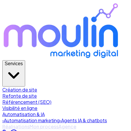
Services
Création de site
Refonte de site
Référencement (SEO)
Visibilité en ligne
Automatisation & IA
›
Automatisation marketing
›
Agents IA & chatbots
Réalisations
Mon process
Agence