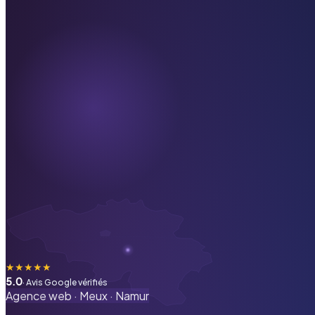
★
★
★
★
★
5.0
· Avis Google vérifiés
Agence web ·
Meux
·
Namur