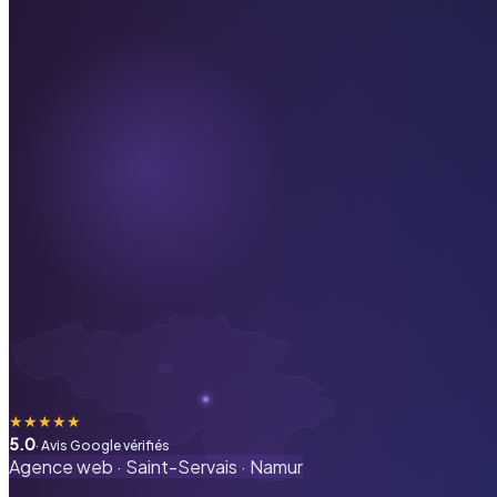
★
★
★
★
★
5.0
· Avis Google vérifiés
Agence web ·
Saint-Servais
·
Namur