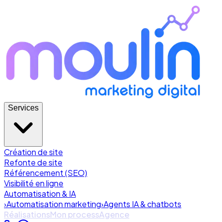
Services
Création de site
Refonte de site
Référencement (SEO)
Visibilité en ligne
Automatisation & IA
›
Automatisation marketing
›
Agents IA & chatbots
Réalisations
Mon process
Agence