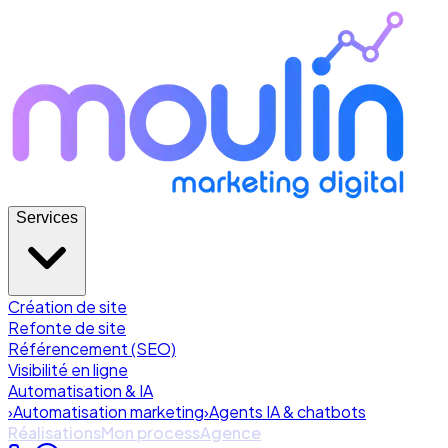
Services
Création de site
Refonte de site
Référencement (SEO)
Visibilité en ligne
Automatisation & IA
›
Automatisation marketing
›
Agents IA & chatbots
Réalisations
Mon process
Agence