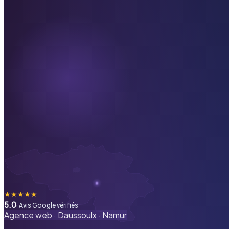
★
★
★
★
★
5.0
· Avis Google vérifiés
Agence web ·
Daussoulx
·
Namur