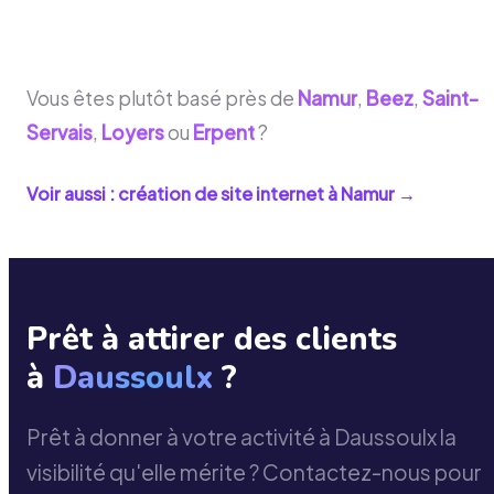
Vous êtes plutôt basé près de
Namur
,
Beez
,
Saint-
Servais
,
Loyers
ou
Erpent
?
Voir aussi : création de site internet à
Namur
→
Prêt à attirer des clients
à
Daussoulx
?
Prêt à donner à votre activité à Daussoulx la
visibilité qu'elle mérite ? Contactez-nous pour