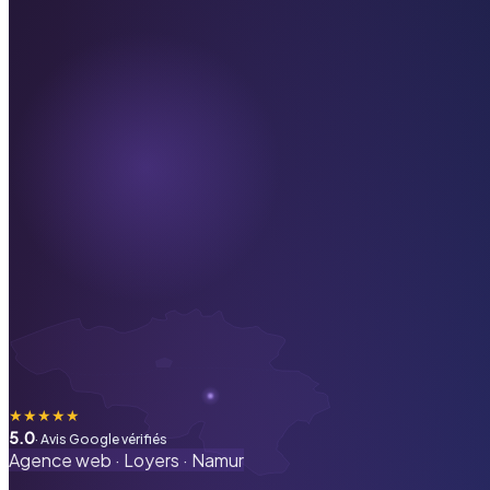
★
★
★
★
★
5.0
· Avis Google vérifiés
Agence web ·
Loyers
·
Namur