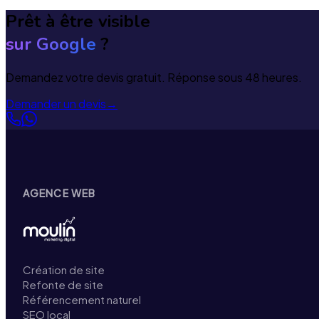
Prêt à être visible
sur Google
?
Demandez votre devis gratuit. Réponse sous 48 heures.
Demander un devis
→
AGENCE WEB
Création de site
Refonte de site
Référencement naturel
SEO local