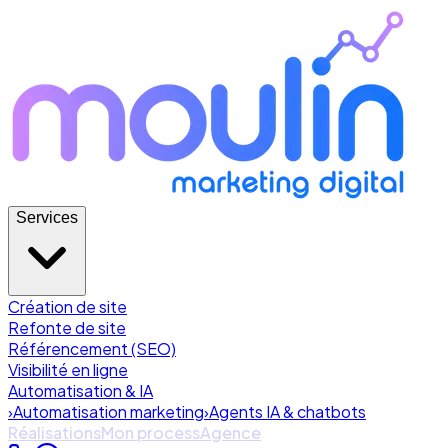
Services
Création de site
Refonte de site
Référencement (SEO)
Visibilité en ligne
Automatisation & IA
›
Automatisation marketing
›
Agents IA & chatbots
Réalisations
Mon process
Agence