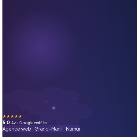
★
★
★
★
★
5.0
· Avis Google vérifiés
Agence web ·
Grand-Manil
·
Namur