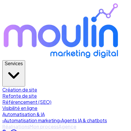
Services
Création de site
Refonte de site
Référencement (SEO)
Visibilité en ligne
Automatisation & IA
›
Automatisation marketing
›
Agents IA & chatbots
Réalisations
Mon process
Agence