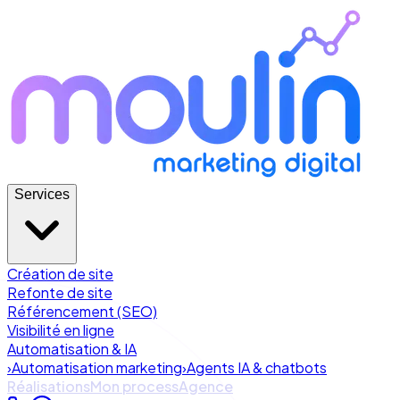
Services
Création de site
Refonte de site
Référencement (SEO)
Visibilité en ligne
Automatisation & IA
›
Automatisation marketing
›
Agents IA & chatbots
Réalisations
Mon process
Agence