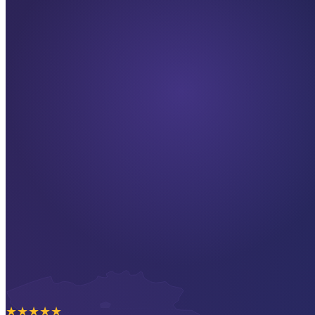
★
★
★
★
★