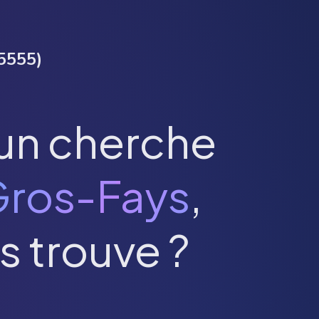
5555
)
un cherche
ros-Fays
,
s trouve ?