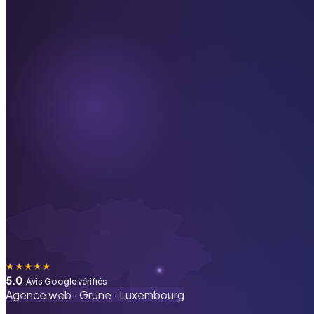
★
★
★
★
★
5.0
· Avis Google vérifiés
Agence web ·
Grune
·
Luxembourg