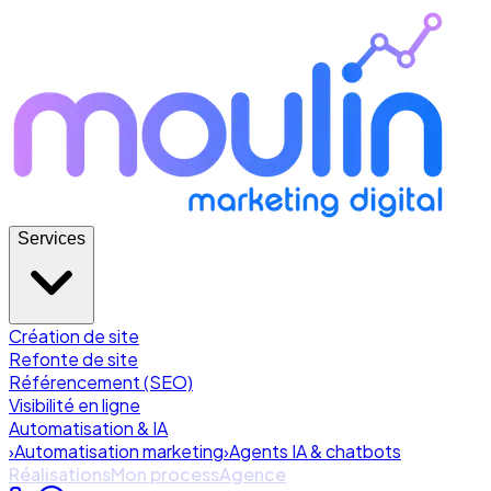
Services
Création de site
Refonte de site
Référencement (SEO)
Visibilité en ligne
Automatisation & IA
›
Automatisation marketing
›
Agents IA & chatbots
Réalisations
Mon process
Agence