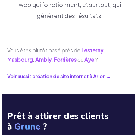
web qui fonctionnent, et surtout, qui
génèrent des résultats.
Vous êtes plutôt basé près de
Lesterny
,
Masbourg
,
Ambly
,
Forrières
ou
Aye
?
Voir aussi : création de site internet à
Arlon
→
Prêt à attirer des clients
à
Grune
?