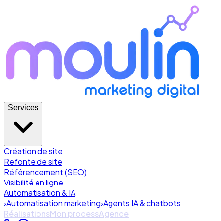
Services
Création de site
Refonte de site
Référencement (SEO)
Visibilité en ligne
Automatisation & IA
›
Automatisation marketing
›
Agents IA & chatbots
Réalisations
Mon process
Agence