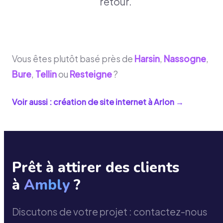
retour.
Vous êtes plutôt basé près de
Harsin
,
Nassogne
,
Bure
,
Tellin
ou
Resteigne
?
Voir aussi : création de site internet à
Arlon
→
Prêt à attirer des clients
à
Ambly
?
Discutons de votre projet : contactez-nous