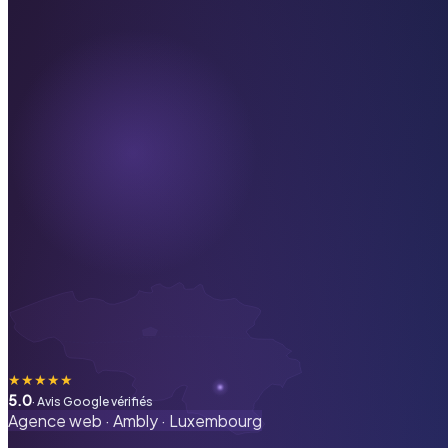
★
★
★
★
★
5.0
· Avis Google vérifiés
Agence web ·
Ambly
·
Luxembourg