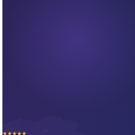
★
★
★
★
★