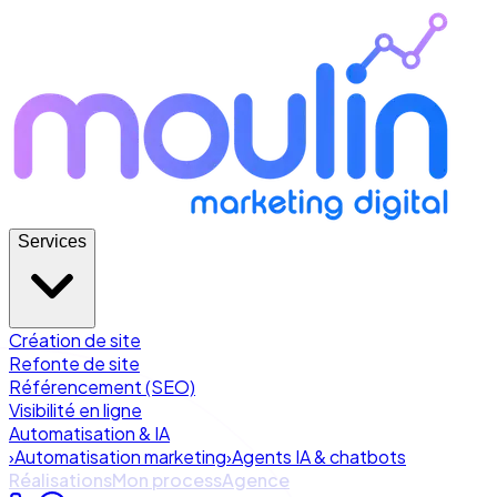
Services
Création de site
Refonte de site
Référencement (SEO)
Visibilité en ligne
Automatisation & IA
›
Automatisation marketing
›
Agents IA & chatbots
Réalisations
Mon process
Agence