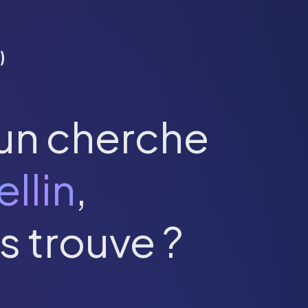
)
un cherche
ellin
,
s trouve ?