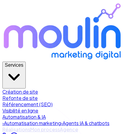
Services
Création de site
Refonte de site
Référencement (SEO)
Visibilité en ligne
Automatisation & IA
›
Automatisation marketing
›
Agents IA & chatbots
Réalisations
Mon process
Agence