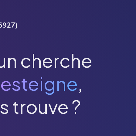
6927
)
un cherche
esteigne
,
s trouve ?