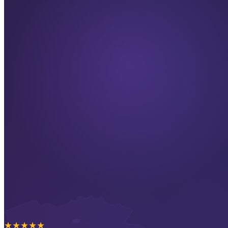
★
★
★
★
★