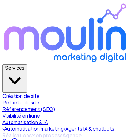
Services
Création de site
Refonte de site
Référencement (SEO)
Visibilité en ligne
Automatisation & IA
›
Automatisation marketing
›
Agents IA & chatbots
Réalisations
Mon process
Agence