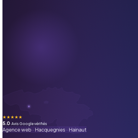
★
★
★
★
★
5.0
· Avis Google vérifiés
Agence web ·
Hacquegnies
·
Hainaut