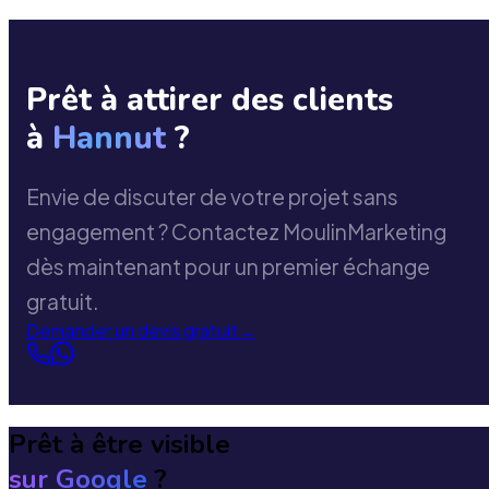
Prêt à attirer des clients
à
Hannut
?
Envie de discuter de votre projet sans
engagement ? Contactez MoulinMarketing
dès maintenant pour un premier échange
gratuit.
Demander un devis gratuit
→
Prêt à être visible
sur Google
?