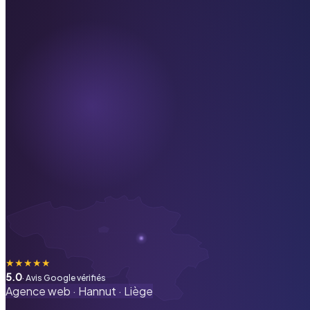
★
★
★
★
★
5.0
· Avis Google vérifiés
Agence web ·
Hannut
·
Liège