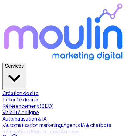
Services
Création de site
Refonte de site
Référencement (SEO)
Visibilité en ligne
Automatisation & IA
›
Automatisation marketing
›
Agents IA & chatbots
Réalisations
Mon process
Agence