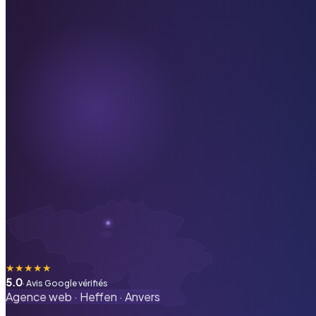
★
★
★
★
★
5.0
· Avis Google vérifiés
Agence web ·
Heffen
·
Anvers