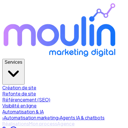
Services
Création de site
Refonte de site
Référencement (SEO)
Visibilité en ligne
Automatisation & IA
›
Automatisation marketing
›
Agents IA & chatbots
Réalisations
Mon process
Agence