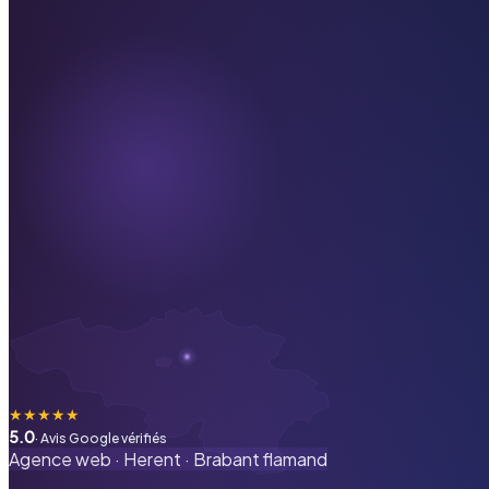
★
★
★
★
★
5.0
· Avis Google vérifiés
Agence web ·
Herent
·
Brabant flamand