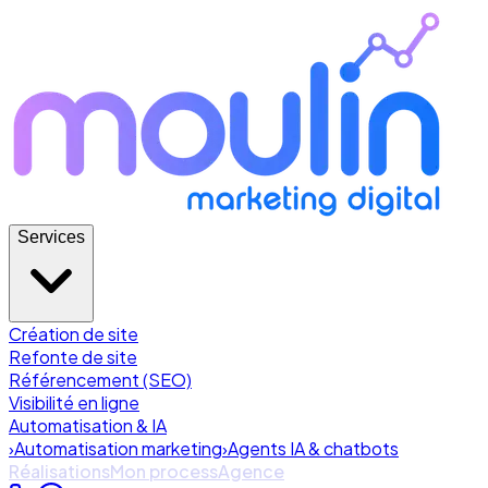
Services
Création de site
Refonte de site
Référencement (SEO)
Visibilité en ligne
Automatisation & IA
›
Automatisation marketing
›
Agents IA & chatbots
Réalisations
Mon process
Agence