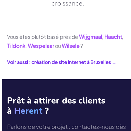
croissance.
Vous êtes plutôt basé près de
Wijgmaal
,
Haacht
,
Tildonk
,
Wespelaar
ou
Wilsele
?
Voir aussi : création de site internet à
Bruxelles
→
Prêt à attirer des clients
à
Herent
?
Parlons de votre projet : contactez-nous dès