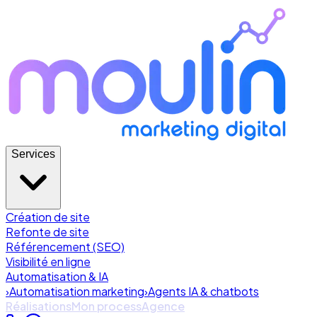
Services
Création de site
Refonte de site
Référencement (SEO)
Visibilité en ligne
Automatisation & IA
›
Automatisation marketing
›
Agents IA & chatbots
Réalisations
Mon process
Agence