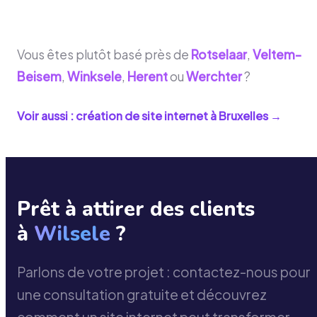
Vous êtes plutôt basé près de
Rotselaar
,
Veltem-
Beisem
,
Winksele
,
Herent
ou
Werchter
?
Voir aussi : création de site internet à
Bruxelles
→
Prêt à attirer des clients
à
Wilsele
?
Parlons de votre projet : contactez-nous pour
une consultation gratuite et découvrez