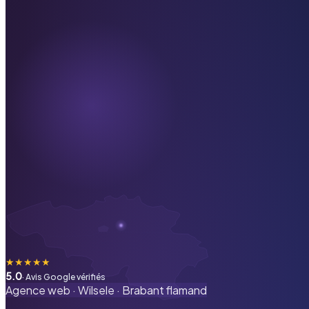
★
★
★
★
★
5.0
· Avis Google vérifiés
Agence web ·
Wilsele
·
Brabant flamand