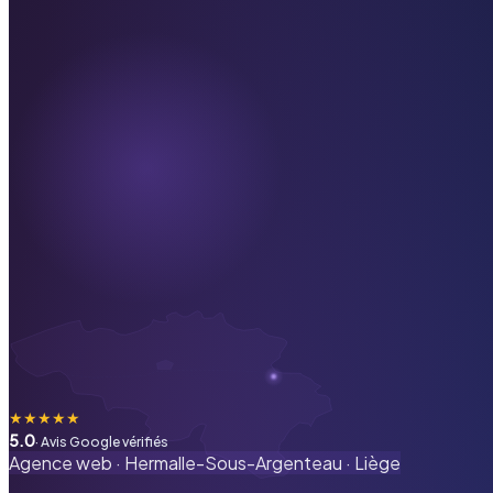
★
★
★
★
★
5.0
· Avis Google vérifiés
Agence web ·
Hermalle-Sous-Argenteau
·
Liège