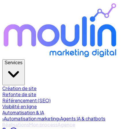
Services
Création de site
Refonte de site
Référencement (SEO)
Visibilité en ligne
Automatisation & IA
›
Automatisation marketing
›
Agents IA & chatbots
Réalisations
Mon process
Agence