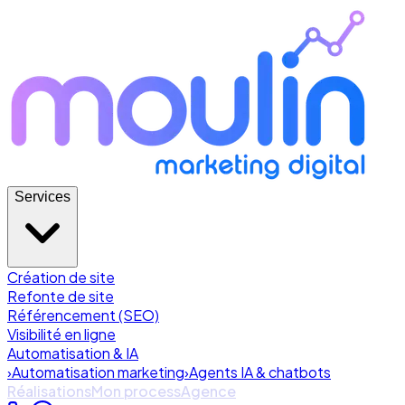
Services
Création de site
Refonte de site
Référencement (SEO)
Visibilité en ligne
Automatisation & IA
›
Automatisation marketing
›
Agents IA & chatbots
Réalisations
Mon process
Agence