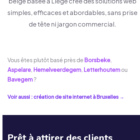
belge basée à Liège crée des solutions web
simples, efficaces et abordables, sans prise
de tête ni jargon commercial.
Vous êtes plutôt basé près de
Borsbeke
,
Aspelare
,
Hemelveerdegem
,
Letterhoutem
ou
Bavegem
?
Voir aussi : création de site internet à
Bruxelles
→
Prêt à attirer des clients