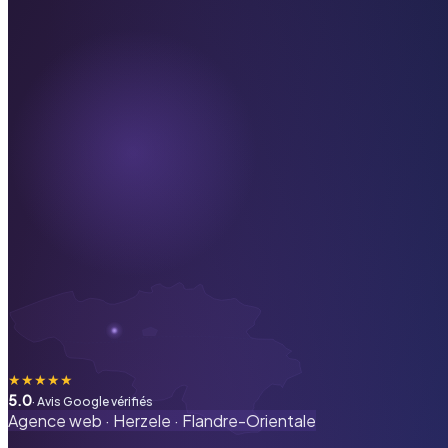
★
★
★
★
★
5.0
· Avis Google vérifiés
Agence web ·
Herzele
·
Flandre-Orientale