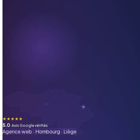
★
★
★
★
★
5.0
· Avis Google vérifiés
Agence web ·
Hombourg
·
Liège