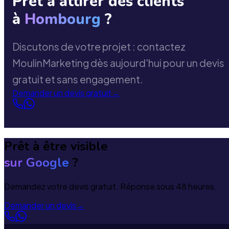
Prêt à attirer des clients
à
Hombourg
?
Discutons de votre projet : contactez
MoulinMarketing dès aujourd'hui pour un devis
gratuit et sans engagement.
Demander un devis gratuit
→
Prêt à être visible
sur Google
?
Demandez votre devis gratuit. Réponse sous 48 heures.
Demander un devis
→