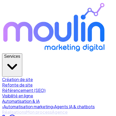
Services
Création de site
Refonte de site
Référencement (SEO)
Visibilité en ligne
Automatisation & IA
›
Automatisation marketing
›
Agents IA & chatbots
Réalisations
Mon process
Agence