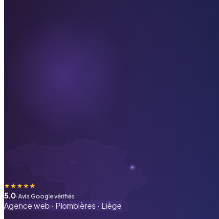
★
★
★
★
★
5.0
· Avis Google vérifiés
Agence web ·
Plombières
·
Liège