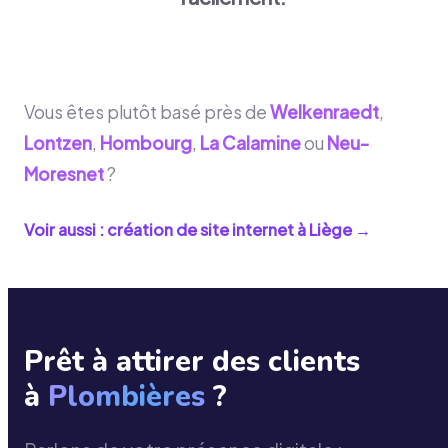
Vous êtes plutôt basé près de
Welkenraedt
,
Lontzen
,
Hombourg
,
La Calamine
ou
Neu-
Moresnet
?
Voir aussi : création de site internet à
Liège
→
Prêt à attirer des clients
à
Plombières
?