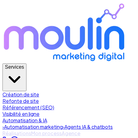
Services
Création de site
Refonte de site
Référencement (SEO)
Visibilité en ligne
Automatisation & IA
›
Automatisation marketing
›
Agents IA & chatbots
Réalisations
Mon process
Agence