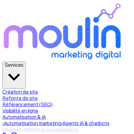
Services
Création de site
Refonte de site
Référencement (SEO)
Visibilité en ligne
Automatisation & IA
›
Automatisation marketing
›
Agents IA & chatbots
Réalisations
Mon process
Agence