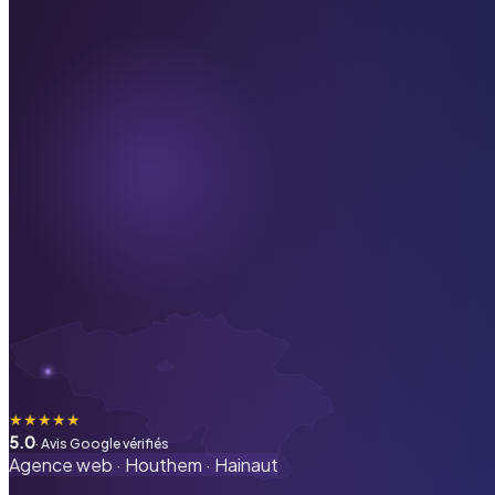
★
★
★
★
★
5.0
· Avis Google vérifiés
Agence web ·
Houthem
·
Hainaut