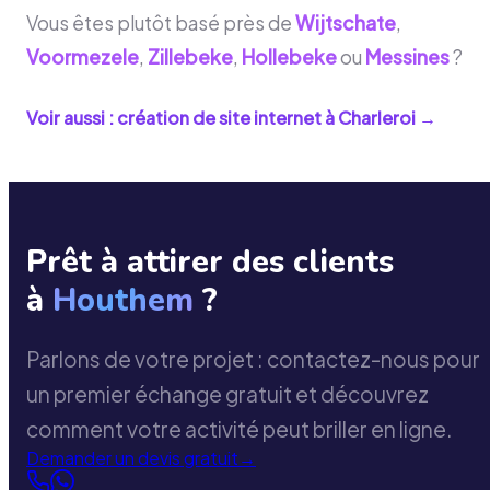
Vous êtes plutôt basé près de
Wijtschate
,
Voormezele
,
Zillebeke
,
Hollebeke
ou
Messines
?
Voir aussi : création de site internet à
Charleroi
→
Prêt à attirer des clients
à
Houthem
?
Parlons de votre projet : contactez-nous pour
un premier échange gratuit et découvrez
comment votre activité peut briller en ligne.
Demander un devis gratuit
→