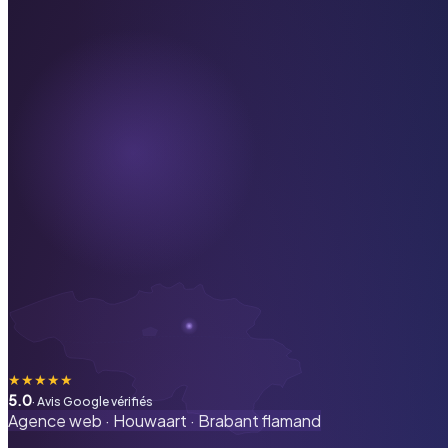
★
★
★
★
★
5.0
· Avis Google vérifiés
Agence web ·
Houwaart
·
Brabant flamand