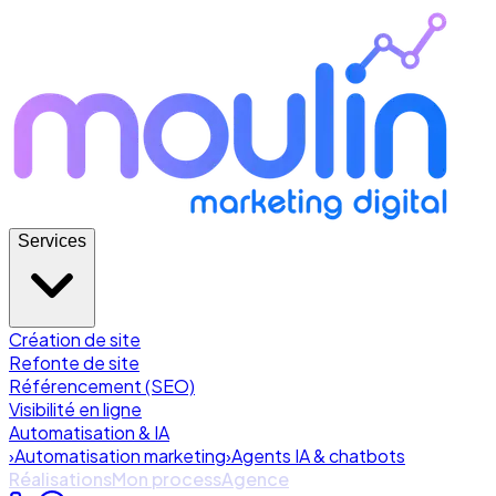
Services
Création de site
Refonte de site
Référencement (SEO)
Visibilité en ligne
Automatisation & IA
›
Automatisation marketing
›
Agents IA & chatbots
Réalisations
Mon process
Agence