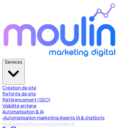
Services
Création de site
Refonte de site
Référencement (SEO)
Visibilité en ligne
Automatisation & IA
›
Automatisation marketing
›
Agents IA & chatbots
Réalisations
Mon process
Agence