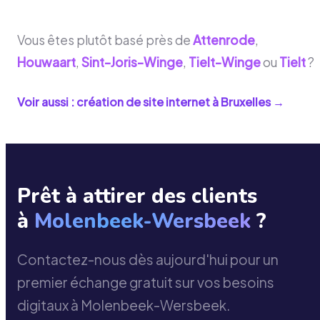
Vous êtes plutôt basé près de
Attenrode
,
Houwaart
,
Sint-Joris-Winge
,
Tielt-Winge
ou
Tielt
?
Voir aussi : création de site internet à
Bruxelles
→
Prêt à attirer des clients
à
Molenbeek-Wersbeek
?
Contactez-nous dès aujourd'hui pour un
premier échange gratuit sur vos besoins
digitaux à Molenbeek-Wersbeek.