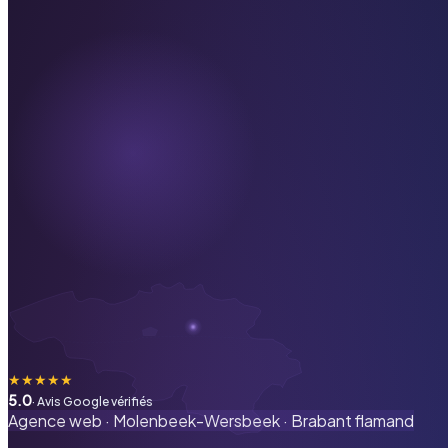
★
★
★
★
★
5.0
· Avis Google vérifiés
Agence web ·
Molenbeek-Wersbeek
·
Brabant flamand