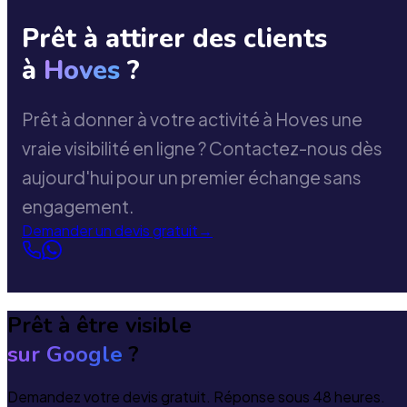
Prêt à attirer des clients
à
Hoves
?
Prêt à donner à votre activité à Hoves une
vraie visibilité en ligne ? Contactez-nous dès
aujourd'hui pour un premier échange sans
engagement.
Demander un devis gratuit
→
Prêt à être visible
sur Google
?
Demandez votre devis gratuit. Réponse sous 48 heures.