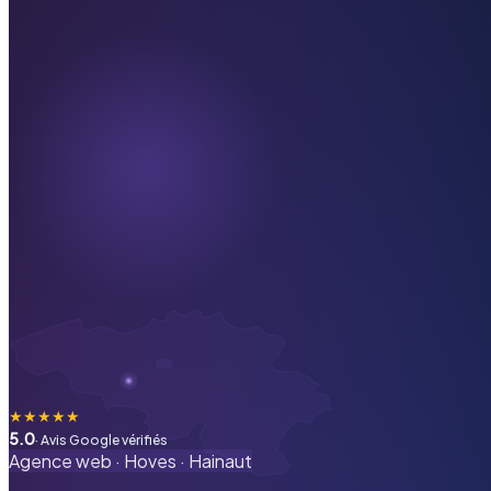
★
★
★
★
★
5.0
· Avis Google vérifiés
Agence web ·
Hoves
·
Hainaut