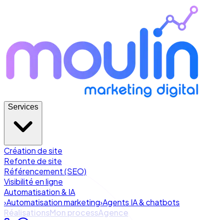
Services
Création de site
Refonte de site
Référencement (SEO)
Visibilité en ligne
Automatisation & IA
›
Automatisation marketing
›
Agents IA & chatbots
Réalisations
Mon process
Agence