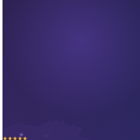
★
★
★
★
★