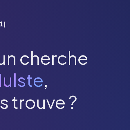
1
)
un cherche
ulste
,
s trouve ?