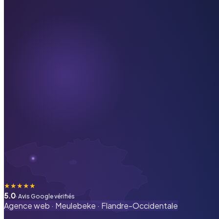
★
★
★
★
★
5.0
· Avis Google vérifiés
Agence web ·
Meulebeke
·
Flandre-Occidentale