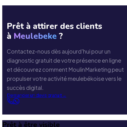
Prêt à attirer des clients
à
Meulebeke
?
Contactez-nous dès aujourd'hui pour un
diagnostic gratuit de votre présence en ligne
et découvrez comment MoulinMarketing peut
propulser votre activité meulebékoise vers le
succès digital.
Demander un devis gratuit
→
Prêt à être visible