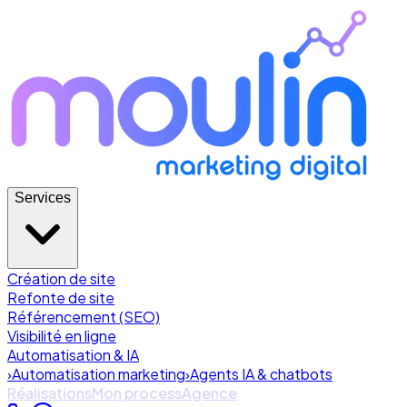
Services
Création de site
Refonte de site
Référencement (SEO)
Visibilité en ligne
Automatisation & IA
›
Automatisation marketing
›
Agents IA & chatbots
Réalisations
Mon process
Agence