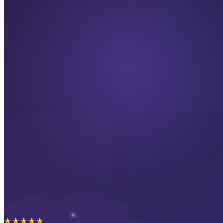
★
★
★
★
★