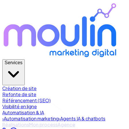
Services
Création de site
Refonte de site
Référencement (SEO)
Visibilité en ligne
Automatisation & IA
›
Automatisation marketing
›
Agents IA & chatbots
Réalisations
Mon process
Agence