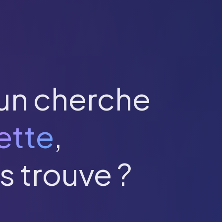
un cherche
ette
,
s trouve ?