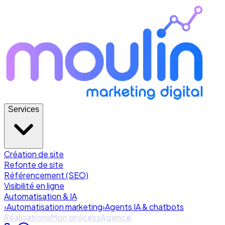
Services
Création de site
Refonte de site
Référencement (SEO)
Visibilité en ligne
Automatisation & IA
›
Automatisation marketing
›
Agents IA & chatbots
Réalisations
Mon process
Agence