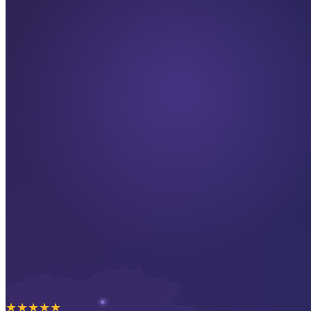
★
★
★
★
★