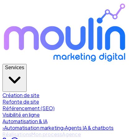
Services
Création de site
Refonte de site
Référencement (SEO)
Visibilité en ligne
Automatisation & IA
›
Automatisation marketing
›
Agents IA & chatbots
Réalisations
Mon process
Agence