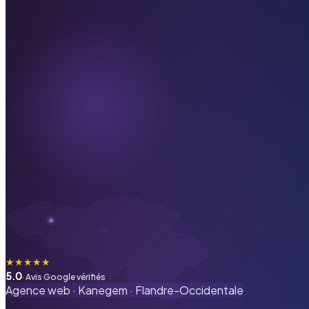
★
★
★
★
★
5.0
· Avis Google vérifiés
Agence web ·
Kanegem
·
Flandre-Occidentale