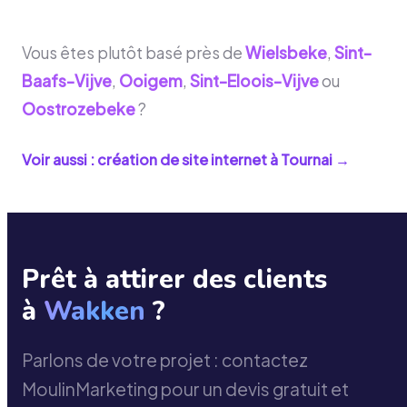
Vous êtes plutôt basé près de
Wielsbeke
,
Sint-
Baafs-Vijve
,
Ooigem
,
Sint-Eloois-Vijve
ou
Oostrozebeke
?
Voir aussi : création de site internet à
Tournai
→
Prêt à attirer des clients
à
Wakken
?
Parlons de votre projet : contactez
MoulinMarketing pour un devis gratuit et