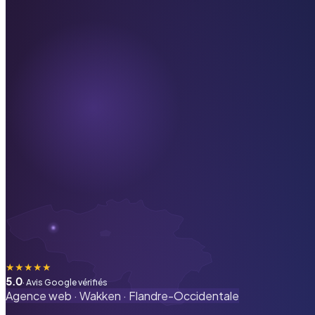
★
★
★
★
★
5.0
· Avis Google vérifiés
Agence web ·
Wakken
·
Flandre-Occidentale