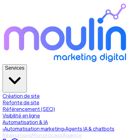
Services
Création de site
Refonte de site
Référencement (SEO)
Visibilité en ligne
Automatisation & IA
›
Automatisation marketing
›
Agents IA & chatbots
Réalisations
Mon process
Agence