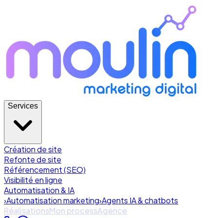
Services
Création de site
Refonte de site
Référencement (SEO)
Visibilité en ligne
Automatisation & IA
›
Automatisation marketing
›
Agents IA & chatbots
Réalisations
Mon process
Agence