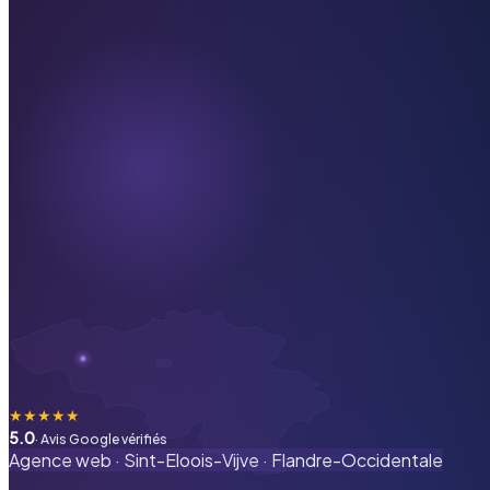
★
★
★
★
★
5.0
· Avis Google vérifiés
Agence web ·
Sint-Eloois-Vijve
·
Flandre-Occidentale