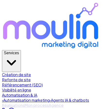
Services
Création de site
Refonte de site
Référencement (SEO)
Visibilité en ligne
Automatisation & IA
›
Automatisation marketing
›
Agents IA & chatbots
Réalisations
Mon process
Agence