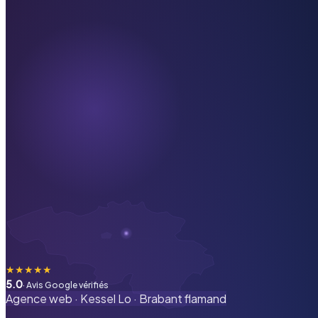
★
★
★
★
★
5.0
· Avis Google vérifiés
Agence web ·
Kessel Lo
·
Brabant flamand