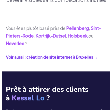
Vous êtes plutôt basé près de
Pellenberg
,
Sint-
Pieters-Rode
,
Kortrijk-Dutsel
,
Holsbeek
ou
Heverlee
?
Voir aussi : création de site internet à
Bruxelles
→
Prêt à attirer des clients
à
Kessel Lo
?