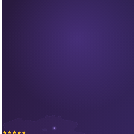
★
★
★
★
★