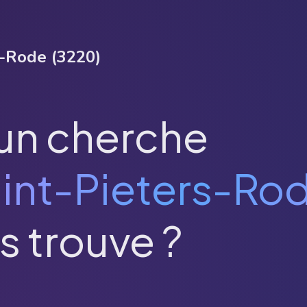
s-Rode
(
3220
)
un cherche
int-Pieters-Ro
s trouve ?