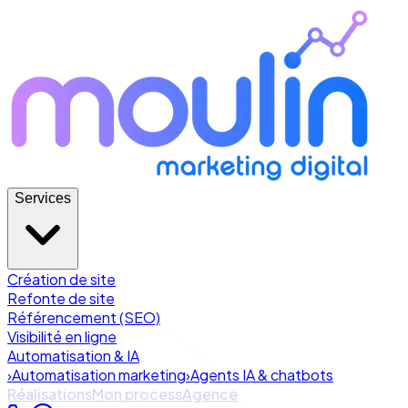
Services
Création de site
Refonte de site
Référencement (SEO)
Visibilité en ligne
Automatisation & IA
›
Automatisation marketing
›
Agents IA & chatbots
Réalisations
Mon process
Agence