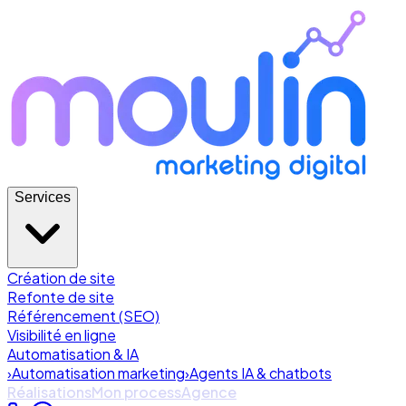
Services
Création de site
Refonte de site
Référencement (SEO)
Visibilité en ligne
Automatisation & IA
›
Automatisation marketing
›
Agents IA & chatbots
Réalisations
Mon process
Agence