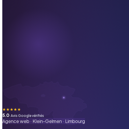
★
★
★
★
★
5.0
· Avis Google vérifiés
Agence web ·
Klein-Gelmen
·
Limbourg