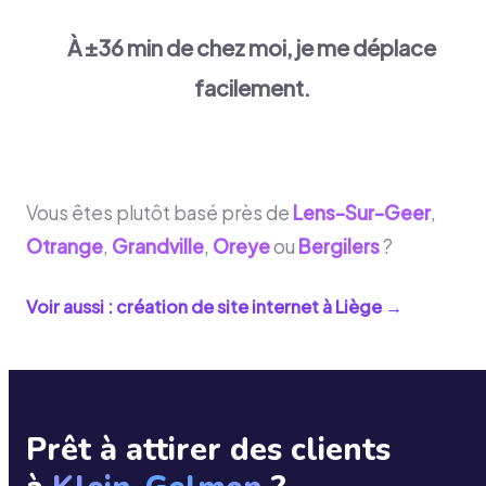
À ±36 min de chez moi, je me déplace
facilement.
Vous êtes plutôt basé près de
Lens-Sur-Geer
,
Otrange
,
Grandville
,
Oreye
ou
Bergilers
?
Voir aussi : création de site internet à
Liège
→
Prêt à attirer des clients