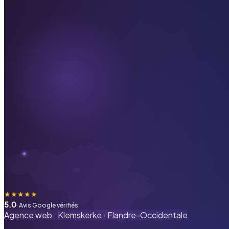
★
★
★
★
★
5.0
· Avis Google vérifiés
Agence web ·
Klemskerke
·
Flandre-Occidentale