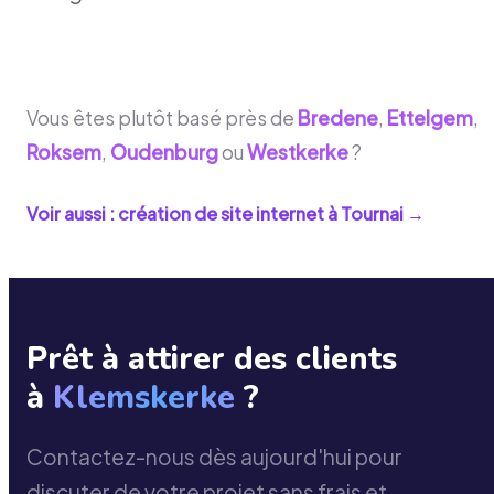
Vous êtes plutôt basé près de
Bredene
,
Ettelgem
,
Roksem
,
Oudenburg
ou
Westkerke
?
Voir aussi : création de site internet à
Tournai
→
Prêt à attirer des clients
à
Klemskerke
?
Contactez-nous dès aujourd'hui pour
discuter de votre projet sans frais et