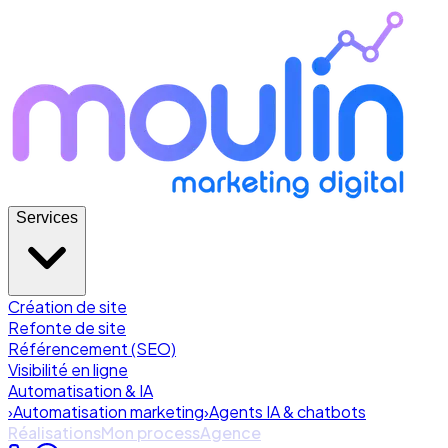
Services
Création de site
Refonte de site
Référencement (SEO)
Visibilité en ligne
Automatisation & IA
›
Automatisation marketing
›
Agents IA & chatbots
Réalisations
Mon process
Agence