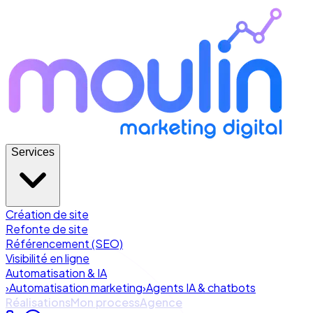
Services
Création de site
Refonte de site
Référencement (SEO)
Visibilité en ligne
Automatisation & IA
›
Automatisation marketing
›
Agents IA & chatbots
Réalisations
Mon process
Agence