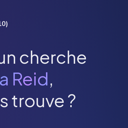
10
)
un cherche
a Reid
,
s trouve ?