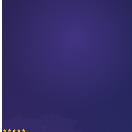
★
★
★
★
★