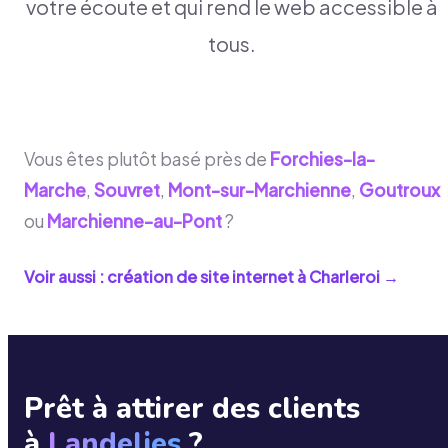
votre écoute et qui rend le web accessible à
tous.
Vous êtes plutôt basé près de
Forchies-la-
Marche
,
Souvret
,
Mont-sur-Marchienne
,
Goutroux
ou
Marchienne-au-Pont
?
Voir aussi : création de site internet à
Charleroi
→
Prêt à attirer des clients
à
Landelies
?