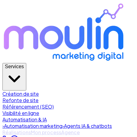
Services
Création de site
Refonte de site
Référencement (SEO)
Visibilité en ligne
Automatisation & IA
›
Automatisation marketing
›
Agents IA & chatbots
Réalisations
Mon process
Agence