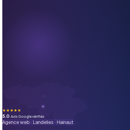
★
★
★
★
★
5.0
· Avis Google vérifiés
Agence web ·
Landelies
·
Hainaut