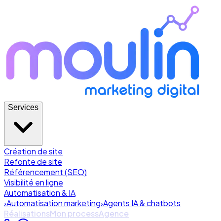
Services
Création de site
Refonte de site
Référencement (SEO)
Visibilité en ligne
Automatisation & IA
›
Automatisation marketing
›
Agents IA & chatbots
Réalisations
Mon process
Agence