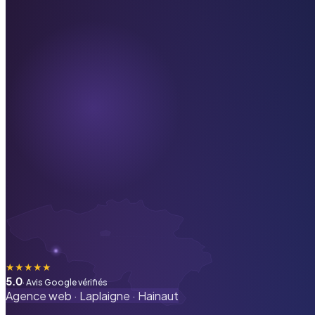
★
★
★
★
★
5.0
· Avis Google vérifiés
Agence web ·
Laplaigne
·
Hainaut