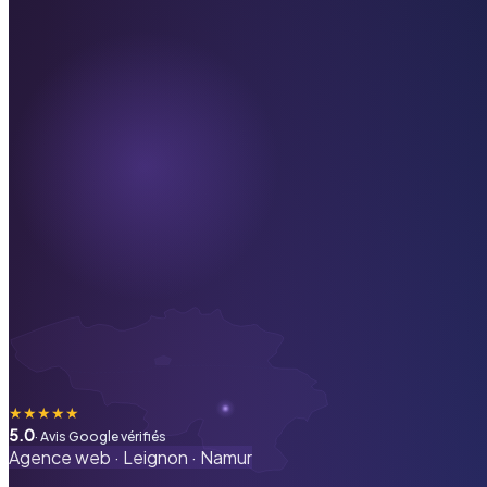
★
★
★
★
★
5.0
· Avis Google vérifiés
Agence web ·
Leignon
·
Namur