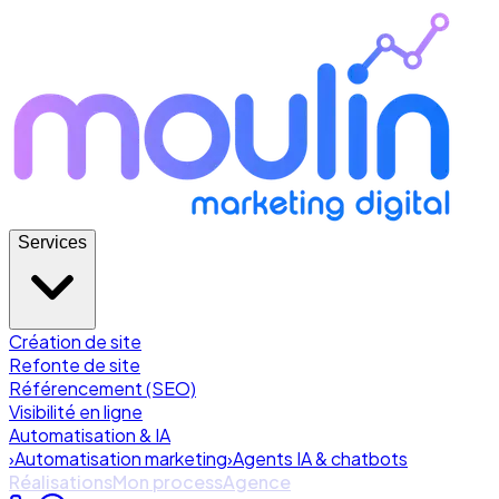
Services
Création de site
Refonte de site
Référencement (SEO)
Visibilité en ligne
Automatisation & IA
›
Automatisation marketing
›
Agents IA & chatbots
Réalisations
Mon process
Agence