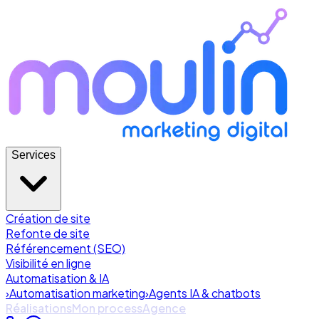
Services
Création de site
Refonte de site
Référencement (SEO)
Visibilité en ligne
Automatisation & IA
›
Automatisation marketing
›
Agents IA & chatbots
Réalisations
Mon process
Agence