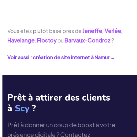
Vous êtes plutôt basé près de
Jeneffe
,
Verlée
,
Havelange
,
Flostoy
ou
Barvaux-Condroz
?
Voir aussi : création de site internet à
Namur
→
Prêt à attirer des clients
à
Scy
?
Prêt à donner un coup de boost à votre
présence digitale ? Contactez