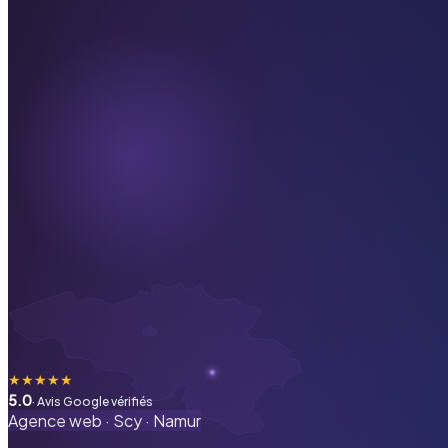
★
★
★
★
★
5.0
· Avis Google vérifiés
Agence web ·
Scy
·
Namur