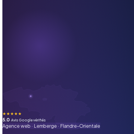
★
★
★
★
★
5.0
· Avis Google vérifiés
Agence web ·
Lemberge
·
Flandre-Orientale