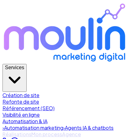
Services
Création de site
Refonte de site
Référencement (SEO)
Visibilité en ligne
Automatisation & IA
›
Automatisation marketing
›
Agents IA & chatbots
Réalisations
Mon process
Agence