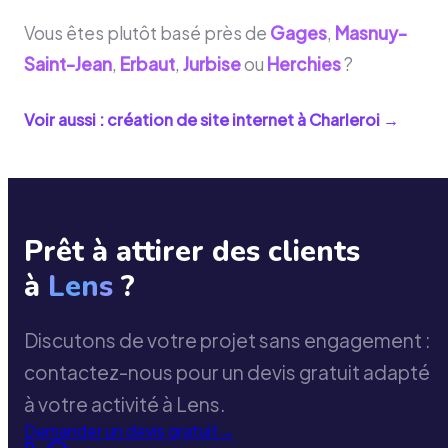
Vous êtes plutôt basé près de
Gages
,
Masnuy-
Saint-Jean
,
Erbaut
,
Jurbise
ou
Herchies
?
Voir aussi : création de site internet à
Charleroi
→
Prêt à attirer des clients
à
Lens
?
Discutons de votre projet sans engagement :
contactez-nous pour un devis gratuit adapté
à votre activité à Lens.
Demander un devis gratuit
→