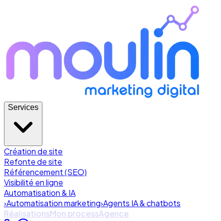
Services
Création de site
Refonte de site
Référencement (SEO)
Visibilité en ligne
Automatisation & IA
›
Automatisation marketing
›
Agents IA & chatbots
Réalisations
Mon process
Agence