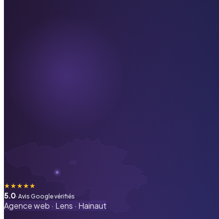
★
★
★
★
★
5.0
· Avis Google vérifiés
Agence web ·
Lens
·
Hainaut