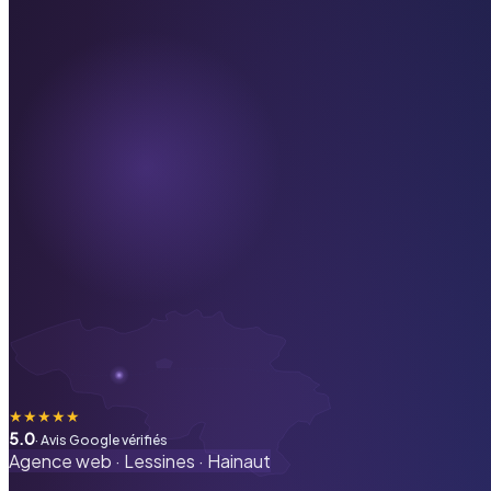
★
★
★
★
★
5.0
· Avis Google vérifiés
Agence web ·
Lessines
·
Hainaut