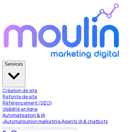
Services
Création de site
Refonte de site
Référencement (SEO)
Visibilité en ligne
Automatisation & IA
›
Automatisation marketing
›
Agents IA & chatbots
Réalisations
Mon process
Agence