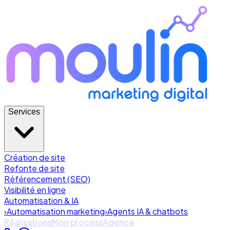
Services
Création de site
Refonte de site
Référencement (SEO)
Visibilité en ligne
Automatisation & IA
›
Automatisation marketing
›
Agents IA & chatbots
Réalisations
Mon process
Agence