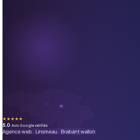
★
★
★
★
★
5.0
· Avis Google vérifiés
Agence web ·
Linsmeau
·
Brabant wallon