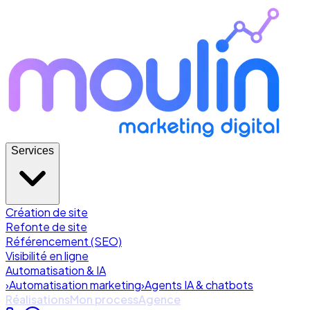
Services
Création de site
Refonte de site
Référencement (SEO)
Visibilité en ligne
Automatisation & IA
›
Automatisation marketing
›
Agents IA & chatbots
Réalisations
Mon process
Agence