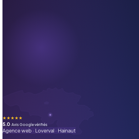
★
★
★
★
★
5.0
· Avis Google vérifiés
Agence web ·
Loverval
·
Hainaut