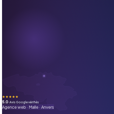
★
★
★
★
★
5.0
· Avis Google vérifiés
Agence web ·
Malle
·
Anvers