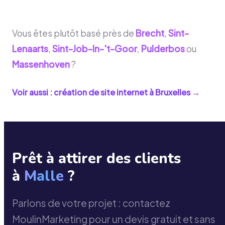
Vous êtes plutôt basé près de
Brecht
,
Sint-
Lenaarts
,
Sint-Job-In-'t-Goor
,
Pulderbos
ou
Massenhoven
?
Voir aussi : création de site internet à
Bruxelles
→
Prêt à attirer des clients
à
Malle
?
Parlons de votre projet : contactez
MoulinMarketing pour un devis gratuit et sans