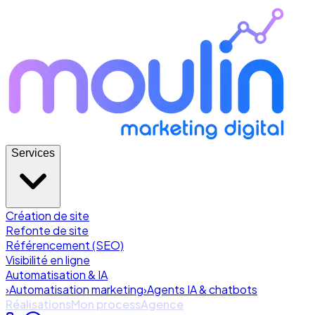
Services
Création de site
Refonte de site
Référencement (SEO)
Visibilité en ligne
Automatisation & IA
›
Automatisation marketing
›
Agents IA & chatbots
Réalisations
Mon process
Agence